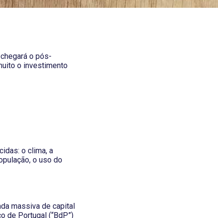
 chegará o pós-
muito o investimento
cidas: o clima, a
população, o uso do
rada massiva de capital
co de Portugal (“BdP”)