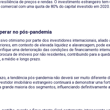
 resiliência de preços e rendas. O investimento estrangeiro te
o comercial com uma quota de 80% do capital investido em 2020.
sperar no pós-pandemia
vo otimismo por parte dos investidores internacionais, aliado 
riores, em contexto de elevada liquidez e alavancagem, pode ex
rifique uma deterioração das condições de financiamento intern
procura de imóveis por não residentes, contribuindo para a qued
, a médio e longo prazo.
razo, a tendência pós-pandemia não deverá ser muito diferente d
estidor imobiliário estrangeiro continuará a demonstrar uma fort
na grande maioria dos segmentos, influenciando definitivamente 