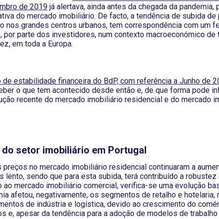
embro de 2019
já alertava, ainda antes da chegada da pandemia, 
cativa do mercado imobiliário. De facto, a tendência de subida d
do nos grandes centros urbanos, tem correspondência com um 
e, por parte dos investidores, num contexto macroeconómico de 
dez, em toda a Europa.
io de estabilidade financeira do BdP, com referência a Junho de 
eber o que tem acontecido desde então e, de que forma pode influ
lução recente do mercado imobiliário residencial e do mercado im
do setor imobiliário em Portugal
 preços no mercado imobiliário residencial continuaram a aume
 lento, sendo que para esta subida, terá contribuído a robustez
 ao mercado imobiliário comercial, verifica-se uma evolução bas
ia afetou, negativamente, os segmentos de retalho e hotelaria,
entos de indústria e logística, devido ao crescimento do comér
s e, apesar da tendência para a adoção de modelos de trabalho