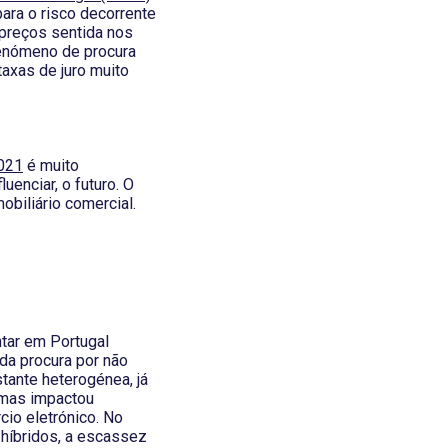
para o risco decorrente
e preços sentida nos
fenómeno de procura
taxas de juro muito
2021
é muito
enciar, o futuro. O
obiliário comercial.
ntar em Portugal
 da procura por não
tante heterogénea, já
 mas impactou
cio eletrónico. No
 híbridos, a escassez