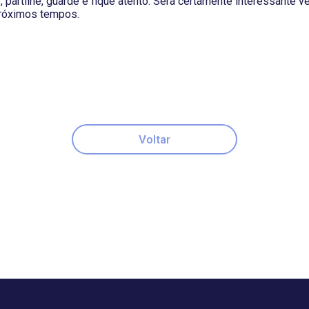
 partilhe, guarde e fique atento. Será certamente interessante ve
próximos tempos.
Voltar