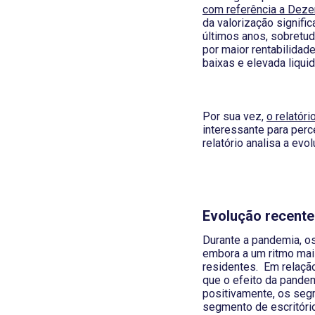
com referência a Dez
da valorização signifi
últimos anos, sobretu
por maior rentabilidad
baixas e elevada liqui
Por sua vez,
o relatór
interessante para perc
relatório analisa a evo
Evolução recente 
Durante a pandemia, os
embora a um ritmo mais
residentes. Em relação
que o efeito da pandem
positivamente, os segm
segmento de escritório