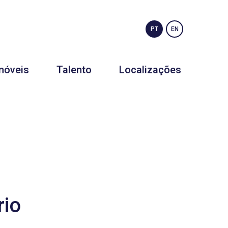
PT
EN
móveis
Talento
Localizações
rio