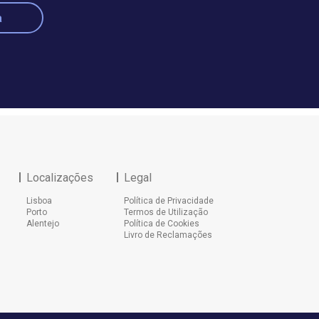
a
Localizações
Legal
Lisboa
Política de Privacidade
Porto
Termos de Utilização
Alentejo
Política de Cookies
Livro de Reclamações