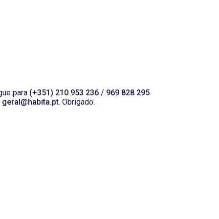
igue para
(+351) 210 953 236
/
969 828 295
a
geral@habita.pt
. Obrigado.