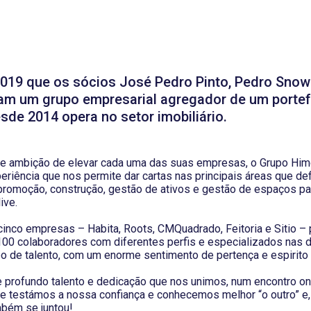
2019 que os sócios José Pedro Pinto, Pedro Snow
ram um grupo empresarial agregador de um portef
de 2014 opera no setor imobiliário.
 e ambição de elevar cada uma das suas empresas, o Grupo Him
riência que nos permite dar cartas nas principais áreas que de
 promoção, construção, gestão de ativos e gestão de espaços pa
ive.
cinco empresas – Habita, Roots, CMQuadrado, Feitoria e Sitio –
100 colaboradores com diferentes perfis e especializados nas d
o de talento, com um enorme sentimento de pertença e espirito 
te profundo talento e dedicação que nos unimos, num encontro on
e testámos a nossa confiança e conhecemos melhor “o outro” e, 
ambém se juntou!