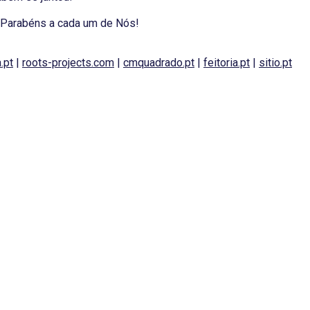
 Parabéns a cada um de Nós!
.pt
|
roots-projects.com
|
cmquadrado.pt
|
feitoria.pt
|
sitio.pt