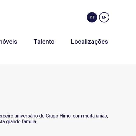
PT
EN
móveis
Talento
Localizações
ceiro aniversário do Grupo Himo, com muita união,
ta grande família.