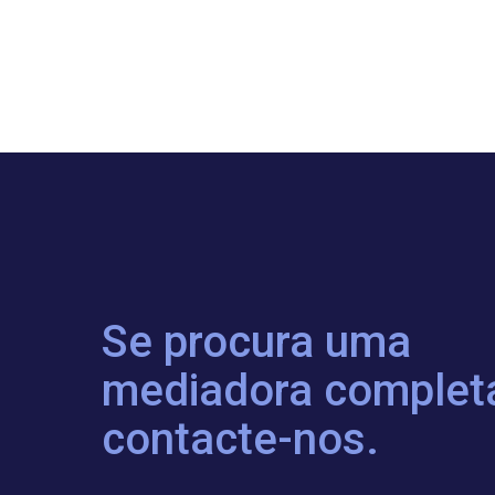
Se procura uma
mediadora complet
contacte-nos.