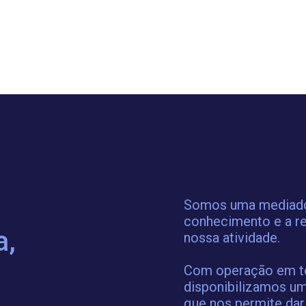
Somos uma mediador
conhecimento e a re
a,
nossa atividade.
Com operação em tod
disponibilizamos um
que nos permite dar