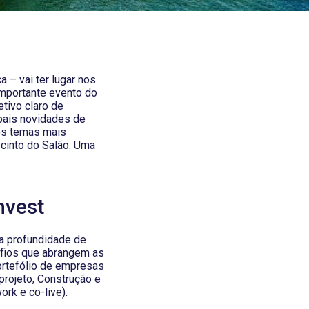
 – vai ter lugar nos
mportante evento do
etivo claro de
pais novidades de
 os temas mais
ecinto do Salão. Uma
nvest
a profundidade de
afios que abrangem as
portefólio de empresas
rojeto, Construção e
rk e co-live).