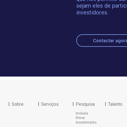
sejam eles de partic
investidores.
Contactar agor
Sobre
Serviços
Pesquisa
Talento
Imóveis
Prime
Investimento