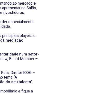
sentando ao mercado e
a apresentar no Salão,
a investidores.
erder especialmente
uidade.
 principais players e
 da mediação
mentaridade num setor-
 Snow, Board Member –
 Reis, Diretor ESAI –
 no tema
“A
ão do seu talento”.
mobiliário e fique a