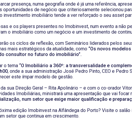
arcar presença, numa geografia onde é já uma referência, apre
as oportunidades de negócio que criteriosamente selecionou par
nvestimento imobiliário tende a ver reforçado o seu asset par
sas e os players presentes no Imobinvest, num evento a não p
ram o imobiliário como um negócio e um investimento de contin
ão os ciclos de reflexão, com Seminários liderados pelos seus
mas mais estratégicos da atualidade, como
“Os novos modelos
do consultor no futuro do imobiliário”.
ar o tema
“O Imobiliário a 360º: a transversalidade e comple
1h00
, onde a sua administração José Pedro Pinto, CEO e Pedro
arecer este ímpar modelo de gestão.
da sua Direção Geral – Rita Apolinário – e com o co-orador Vitor
vidades Imobiliárias, ministrará uma apresentação que vai focar
alização, num setor que exige maior qualificação e preparaç
óxima edição Imobinvest na Alfândega do Porto? Visite o salão i
um setor que continua em crescimento.