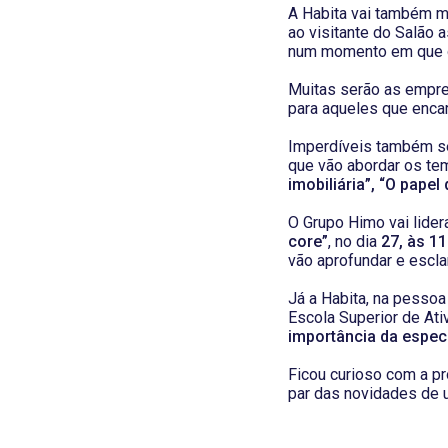
A Habita vai também m
ao visitante do Salão 
num momento em que o i
Muitas serão as empre
para aqueles que enca
Imperdíveis também ser
que vão abordar os te
imobiliária”,
“O papel 
O Grupo Himo vai lider
core”
, no dia
27, às 1
vão aprofundar e escl
Já a Habita, na pessoa 
Escola Superior de Ati
importância da especi
Ficou curioso com a pr
par das novidades de 