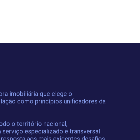
a imobiliária que elege o
lação como princípios unificadores da
o o território nacional,
 serviço especializado e transversal
 resposta aos mais exigentes desafios,