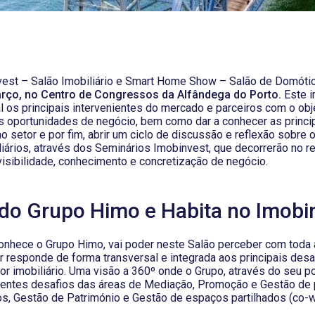
est – Salão Imobiliário e Smart Home Show – Salão de Domótica
arço, no Centro de Congressos da Alfândega do Porto.
Este i
al os principais intervenientes do mercado e parceiros com o obj
s oportunidades de negócio, bem como dar a conhecer as princi
 setor e por fim, abrir um ciclo de discussão e reflexão sobre
liários, através dos Seminários Imobinvest, que decorrerão no r
visibilidade, conhecimento e concretização de negócio.
do Grupo Himo e Habita no Imobi
onhece o Grupo Himo, vai poder neste Salão perceber com toda 
r responde de forma transversal e integrada aos principais des
tor imobiliário. Uma visão a 360º onde o Grupo, através do seu 
rentes desafios das áreas de Mediação, Promoção e Gestão de p
, Gestão de Património e Gestão de espaços partilhados (co-wo