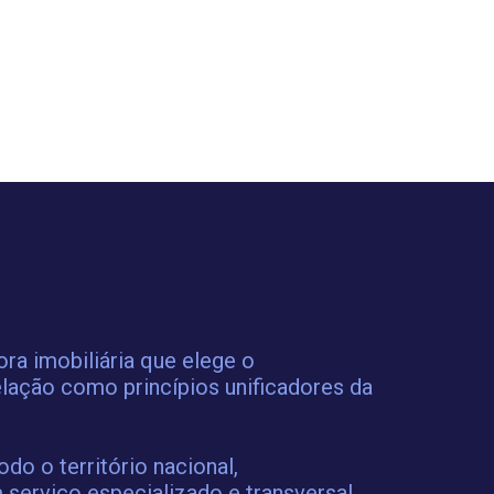
a imobiliária que elege o
lação como princípios unificadores da
o o território nacional,
 serviço especializado e transversal