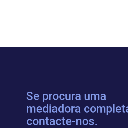
Se procura uma
mediadora complet
contacte-nos.