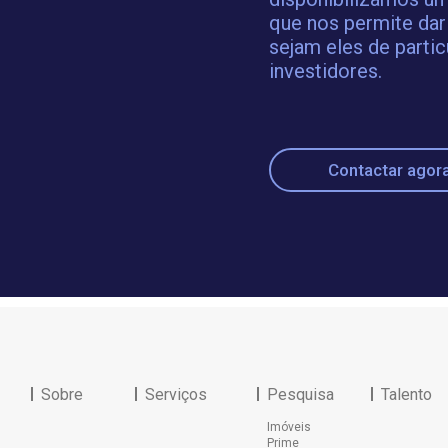
que nos permite dar
sejam eles de partic
investidores.
Contactar agor
Sobre
Serviços
Pesquisa
Talento
Imóveis
Prime