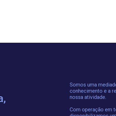
Somos uma mediador
conhecimento e a re
a,
nossa atividade.
Com operação em tod
disponibilizamos um