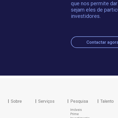
que nos permite dar
sejam eles de partic
investidores.
Contactar agor
Sobre
Serviços
Pesquisa
Talento
Imóveis
Prime