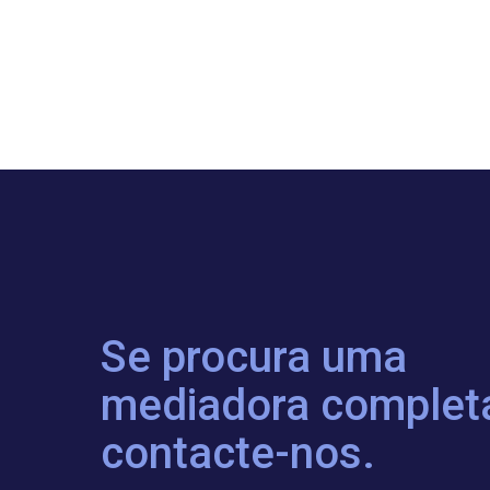
Se procura uma
mediadora complet
contacte-nos.