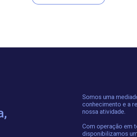
Somos uma mediador
conhecimento e a re
a,
nossa atividade.
Com operação em tod
disponibilizamos um