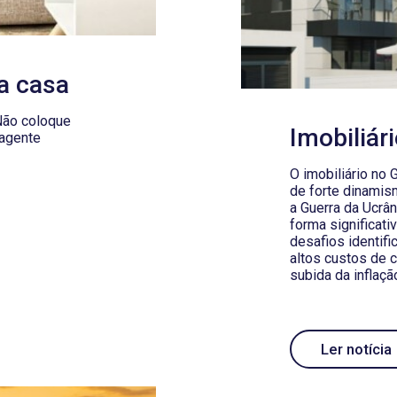
a casa
Não coloque
Imobiliár
 agente
O imobiliário no
de forte dinamis
a Guerra da Ucrân
forma significati
desafios identif
altos custos de c
subida da inflaçã
Ler notícia