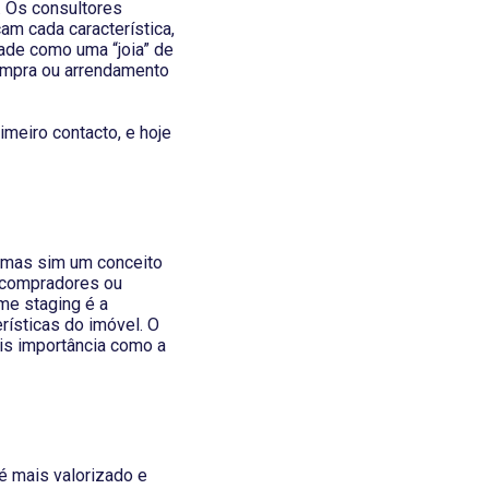
. Os consultores
am cada característica,
ade como uma “joia” de
compra ou arrendamento
meiro contacto, e hoje
 mas sim um conceito
s compradores ou
me staging é a
erísticas do imóvel. O
is importância como a
 é mais valorizado e