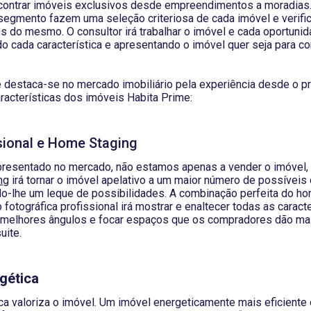
ncontrar imóveis exclusivos desde empreendimentos a moradias
egmento fazem uma seleção criteriosa de cada imóvel e verific
 do mesmo. O consultor irá trabalhar o imóvel e cada oportunid
o cada característica e apresentando o imóvel quer seja para 
 destaca-se no mercado imobiliário pela experiência desde o pri
racterísticas dos imóveis Habita Prime:
ssional e Home Staging
resentado no mercado, não estamos apenas a vender o imóvel,
ng
irá tornar o imóvel apelativo a um maior número de possívei
do-lhe um leque de possibilidades. A combinação perfeita do ho
fotográfica profissional irá mostrar e enaltecer todas as caract
os melhores ângulos e focar espaços que os compradores dão ma
uite.
rgética
ica valoriza o imóvel. Um imóvel energeticamente mais eficiente